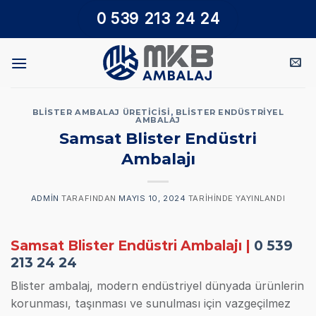
İçeriğe
0 539 213 24 24
atla
BLISTER AMBALAJ ÜRETICISI
,
BLISTER ENDÜSTRIYEL
AMBALAJ
Samsat Blister Endüstri
Ambalajı
ADMIN
TARAFINDAN
MAYIS 10, 2024
TARIHINDE YAYINLANDI
Samsat Blister Endüstri Ambalajı |
0 539
213 24 24
Blister ambalaj, modern endüstriyel dünyada ürünlerin
korunması, taşınması ve sunulması için vazgeçilmez